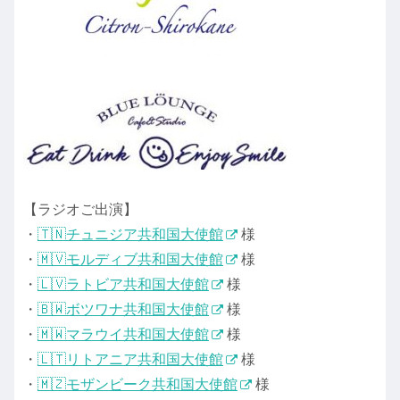
【ラジオご出演】
・
🇹🇳チュニジア共和国大使館
様
・
🇲🇻モルディブ共和国大使館
様
・
🇱🇻ラトビア共和国大使館
様
・
🇧🇼ボツワナ共和国大使館
様
・
🇲🇼マラウイ共和国大使館
様
・
🇱🇹リトアニア共和国大使館
様
・
🇲🇿モザンビーク共和国大使館
様